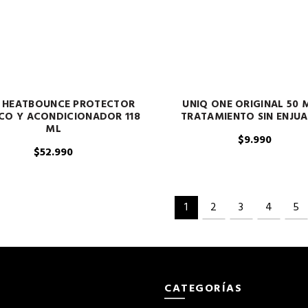
– HEATBOUNCE PROTECTOR
UNIQ ONE ORIGINAL 50 
CO Y ACONDICIONADOR 118
TRATAMIENTO SIN ENJU
ML
$
9.990
$
52.990
1
2
3
4
5
CATEGORÍAS