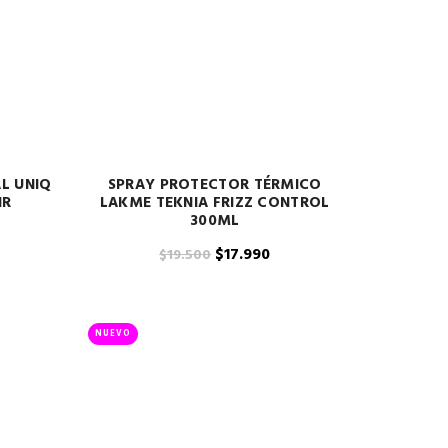
L UNIQ
SPRAY PROTECTOR TÉRMICO
IR
LAKME TEKNIA FRIZZ CONTROL
300ML
El
El
$
17.990
$
19.500
cio
precio
precio
ual
original
actual
era:
es:
NUEVO
3.450.
$19.500.
$17.990.