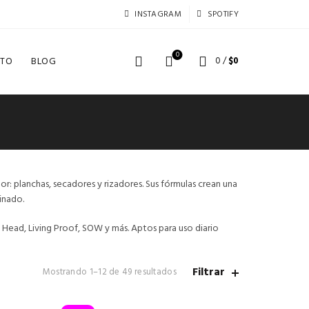
INSTAGRAM
SPOTIFY
0
TO
BLOG
0
/
$
0
: planchas, secadores y rizadores. Sus fórmulas crean una
inado.
Head, Living Proof, SOW y más. Aptos para uso diario
Filtrar
Ordenado
Mostrando 1–12 de 49 resultados
por
los