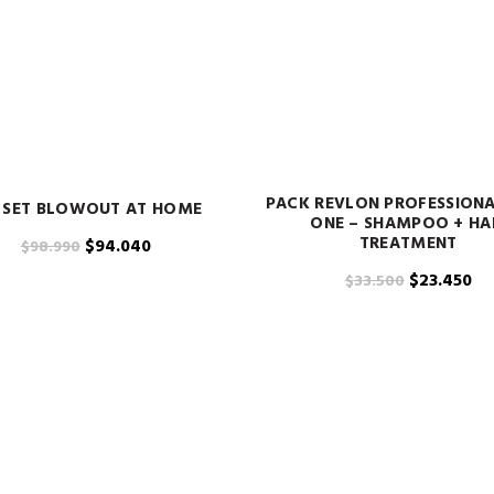
PACK REVLON PROFESSIONA
 SET BLOWOUT AT HOME
ONE – SHAMPOO + HA
TREATMENT
El
El
$
94.040
$
98.990
precio
precio
El
El
$
23.450
$
33.500
original
actual
precio
pre
era:
es:
original
act
$98.990.
$94.040.
era:
es:
$33.500.
$2