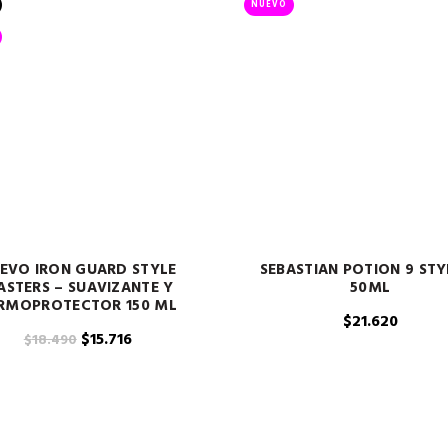
NUEVO
EVO IRON GUARD STYLE
SEBASTIAN POTION 9 STY
STERS – SUAVIZANTE Y
50ML
RMOPROTECTOR 150 ML
$
21.620
El
El
$
15.716
$
18.490
precio
precio
original
actual
era:
es:
$18.490.
$15.716.