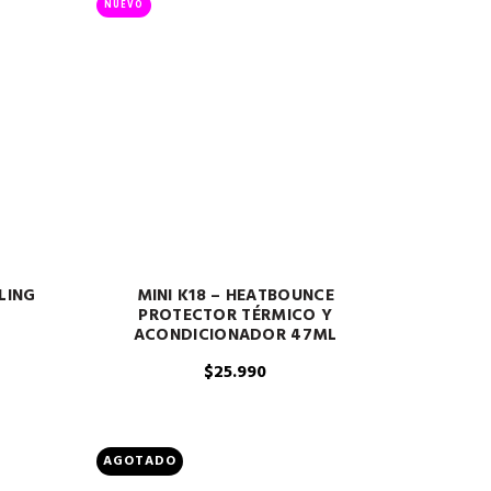
últimos
NUEVO
LING
MINI K18 – HEATBOUNCE
PROTECTOR TÉRMICO Y
ACONDICIONADOR 47ML
$
25.990
AGOTADO