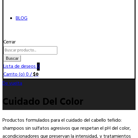
BLOG
Cerrar
Buscar
por:
Buscar
Lista de deseos
0
Carrito (
o
)
0
/
$
0
De vuelta
Cuidado Del Color
Productos formulados para el cuidado del cabello teñido:
shampoos sin sulfatos agresivos que respetan el pH del color,
acondicionadores que preservan la intensidad, y tratamientos