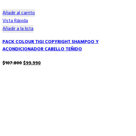
Añadir al carrito
Vista Rápida
Añadir a la lista
PACK COLOUR TIGI COPYRIGHT SHAMPOO Y
ACONDICIONADOR CABELLO TEÑIDO
El
El
$
107.800
$
99.990
precio
precio
original
actual
era:
es:
$107.800.
$99.990.