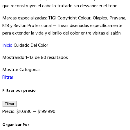
que reconstruyen el cabello tratado sin desvanecer el tono.
Marcas especializadas: TIGI Copyright Colour, Olaplex, Pravana,
K18 y Revlon Professional — líneas diseñadas específicamente
para extender la vida y el brillo del color entre visitas al salón.
Inicio
Cuidado Del Color
Ordenado
Mostrando 1–12 de 80 resultados
por
Mostrar Categorías
los
Filtrar
últimos
Filtrar por precio
Precio
Precio
Filtrar
mínimo
máximo
Precio:
$10.980
—
$199.990
Organizar Por