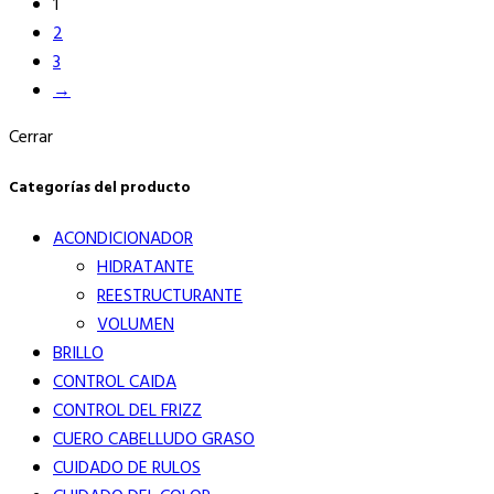
1
original
actual
2
era:
es:
3
$25.490.
$17.844.
→
Cerrar
Categorías del producto
ACONDICIONADOR
HIDRATANTE
REESTRUCTURANTE
VOLUMEN
BRILLO
CONTROL CAIDA
CONTROL DEL FRIZZ
CUERO CABELLUDO GRASO
CUIDADO DE RULOS