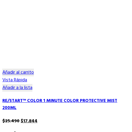
Añadir al carrito
Vista Rápida
Añadir a la lista
RE/START™ COLOR 1 MINUTE COLOR PROTECTIVE MIST
200ML
El
El
$
25.490
$
17.844
precio
precio