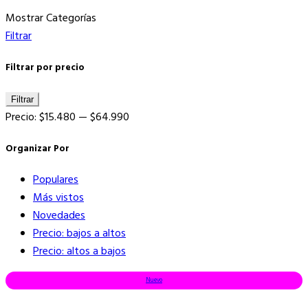
por
Mostrar Categorías
los
Filtrar
últimos
Filtrar por precio
Precio
Precio
Filtrar
mínimo
máximo
Precio:
$15.480
—
$64.990
Organizar Por
Populares
Más vistos
Novedades
Precio: bajos a altos
Precio: altos a bajos
Nuevo