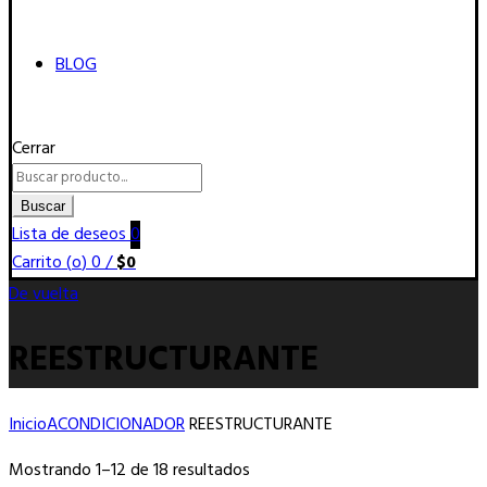
BLOG
Cerrar
Buscar
por:
Buscar
Lista de deseos
0
Carrito (
o
)
0
/
$
0
De vuelta
REESTRUCTURANTE
Inicio
ACONDICIONADOR
REESTRUCTURANTE
Ordenado
Mostrando 1–12 de 18 resultados