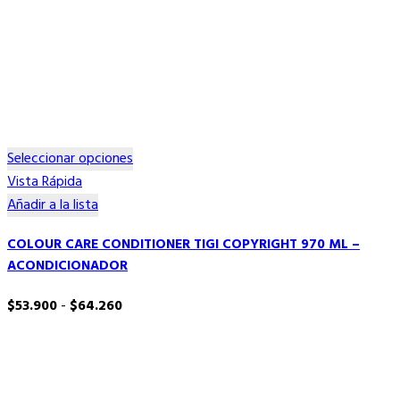
Este
Seleccionar opciones
producto
Vista Rápida
tiene
Añadir a la lista
múltiples
COLOUR CARE CONDITIONER TIGI COPYRIGHT 970 ML –
variantes.
ACONDICIONADOR
Las
opciones
Rango
$
53.900
-
$
64.260
se
de
pueden
precios:
elegir
desde
en
$53.900