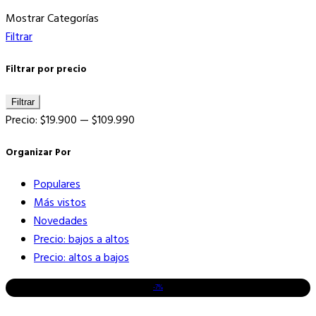
por
Mostrar Categorías
los
Filtrar
últimos
Filtrar por precio
Precio
Precio
Filtrar
mínimo
máximo
Precio:
$19.900
—
$109.990
Organizar Por
Populares
Más vistos
Novedades
Precio: bajos a altos
Precio: altos a bajos
-7%