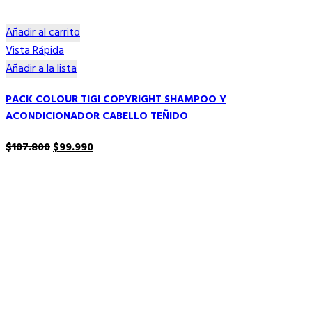
Añadir al carrito
Vista Rápida
Añadir a la lista
PACK COLOUR TIGI COPYRIGHT SHAMPOO Y
ACONDICIONADOR CABELLO TEÑIDO
El
El
$
107.800
$
99.990
precio
precio
original
actual
era:
es:
$107.800.
$99.990.