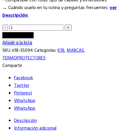
• Compatible con todo tipo de cabello y extensiones
→ Cuándo usarlo en tu rutina y preguntas frecuentes:
ver
Descripción
.
K18
-
Añadir al carrito
HEATBOUNCE
Añadir a la lista
PROTECTOR
SKU:
k18-35094
Categorías:
K18
,
MARCAS
,
TÉRMICO
TERMOPROTECTORES
Y
Compartir
ACONDICIONADOR
Facebook
118
Twitter
ML
Pinterest
cantidad
WhatsApp
WhatsApp
Descripción
Información adicional