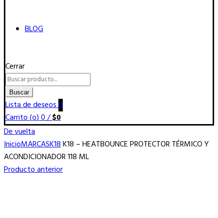
BLOG
Cerrar
Buscar
por:
Buscar
Lista de deseos
0
Carrito (
o
)
0
/
$
0
De vuelta
Inicio
MARCAS
K18
K18 – HEATBOUNCE PROTECTOR TÉRMICO Y
ACONDICIONADOR 118 ML
Producto anterior