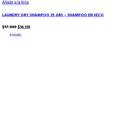
Añadir a la lista
LAUNDRY DRY SHAMPOO 35 GRS – SHAMPOO EN SECO
El
El
$
17.900
$
16.110
precio
precio
Agotado
original
actual
era:
es:
$17.900.
$16.110.