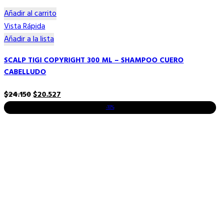
Añadir al carrito
Vista Rápida
Añadir a la lista
SCALP TIGI COPYRIGHT 300 ML – SHAMPOO CUERO
CABELLUDO
El
El
$
24.150
$
20.527
precio
precio
-10%
original
actual
era:
es:
$24.150.
$20.527.