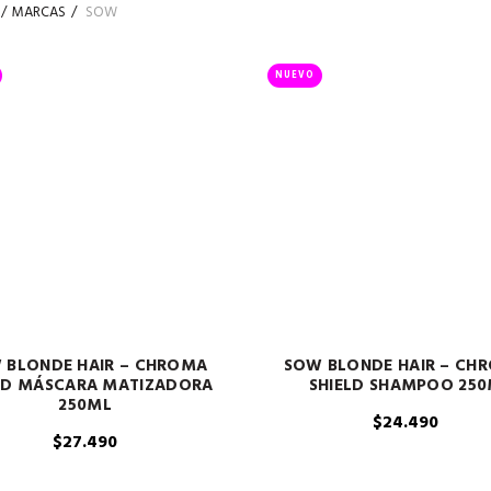
MARCAS
SOW
NUEVO
 BLONDE HAIR – CHROMA
SOW BLONDE HAIR – CH
LD MÁSCARA MATIZADORA
SHIELD SHAMPOO 25
250ML
$
24.490
$
27.490