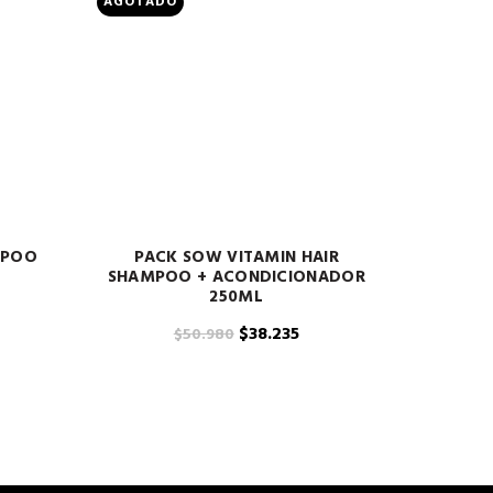
AGOTADO
MPOO
PACK SOW VITAMIN HAIR
L
SHAMPOO + ACONDICIONADOR
250ML
El
El
$
38.235
$
50.980
precio
precio
original
actual
era:
es:
$50.980.
$38.235.