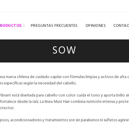
PRODUCTOS
PREGUNTAS FRECUENTES
OPINIONES
CONTAC
SOW
na marca chilena de cuidado capilar con fórmulas limpias y activos de alta 
s específicas según la necesidad del cabello.
Vibrant está diseñada para cabello con color: cuida el tono y aporta brillo sin
 fortalece desde la raíz. La línea Must Hair combina nutrición intensa y prote
otector.
poos, acondicionadores y tratamientos son sin parabenos ni sulfatos agresiv