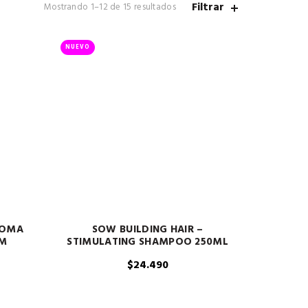
Filtrar
Ordenado
Mostrando 1–12 de 15 resultados
por
los
últimos
NUEVO
ROMA
SOW BUILDING HAIR –
0M
STIMULATING SHAMPOO 250ML
$
24.490