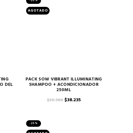
-25%
AGOTADO
TING
PACK SOW VIBRANT ILLUMINATING
O DEL
SHAMPOO + ACONDICIONADOR
250ML
El
El
$
38.235
$
50.980
precio
precio
original
actual
era:
es:
-25%
$50.980.
$38.235.