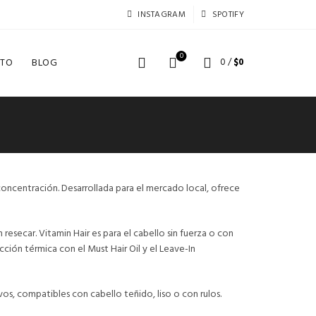
INSTAGRAM
SPOTIFY
0
TO
BLOG
0
/
$
0
concentración. Desarrollada para el mercado local, ofrece
 resecar. Vitamin Hair es para el cabello sin fuerza o con
cción térmica con el Must Hair Oil y el Leave-In
os, compatibles con cabello teñido, liso o con rulos.