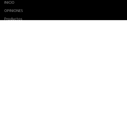
INICIO
OPINIONES
Productos
Contacto
Lista de deseos
¿Cómo comprar?
CATEGORÍAS
SHAMPOO
ACONDICIONADOR
TRATAMIENTO
ESTILIZADO / PEINADO
HERRAMIENTAS
Pestañas
MARCAS