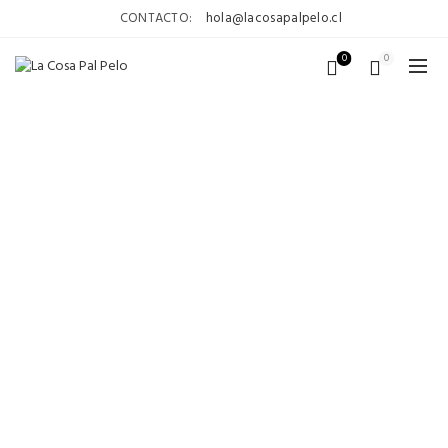
CONTACTO:
hola@lacosapalpelo.cl
0
0