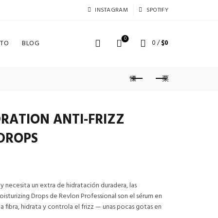
INSTAGRAM
SPOTIFY
0
TO
BLOG
0
/
$
0
RATION ANTI-FRIZZ
DROPS
io
 y necesita un extra de hidratación duradera, las
isturizing Drops de Revlon Professional son el sérum en
al
fibra, hidrata y controla el frizz — unas pocas gotas en