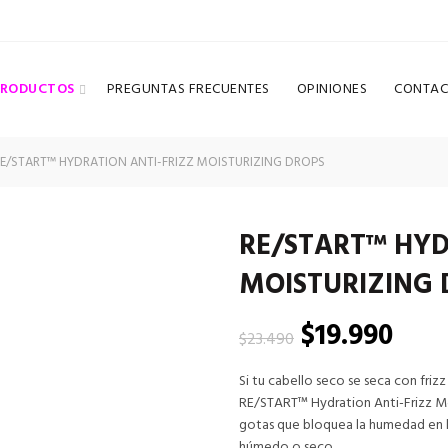
PRODUCTOS
PREGUNTAS FRECUENTES
OPINIONES
CONTAC
E/START™ HYDRATION ANTI-FRIZZ MOISTURIZING DROPS
RE/START™ HYD
MOISTURIZING 
El
El
$
19.990
$
23.490
precio
prec
Si tu cabello seco se seca con frizz
RE/START™ Hydration Anti-Frizz Mo
original
actu
gotas que bloquea la humedad en la 
húmedo o seco.