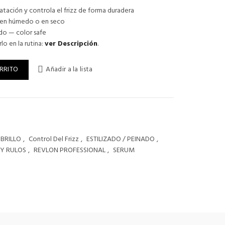
atación y controla el frizz de forma duradera
s en húmedo o en seco
990.
ado — color safe
o en la rutina:
ver Descripción
.
-FRIZZ MOISTURIZING DROPS cantidad
RRITO
Añadir a la lista
BRILLO
,
Control Del Frizz
,
ESTILIZADO / PEINADO
,
Y RULOS
,
REVLON PROFESSIONAL
,
SERUM