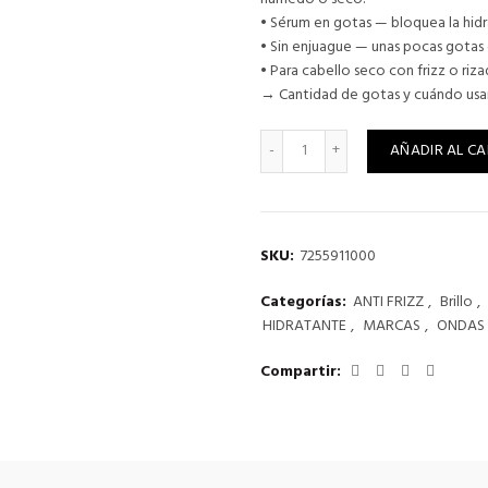
era:
es:
• Sérum en gotas — bloquea la hidr
• Sin enjuague — unas pocas gota
$23.490.
$19.
• Para cabello seco con frizz o riz
→ Cantidad de gotas y cuándo usarl
RE/START™ HYDRATION ANTI
AÑADIR AL CA
SKU:
7255911000
Categorías:
ANTI FRIZZ
,
Brillo
,
HIDRATANTE
,
MARCAS
,
ONDAS 
Compartir