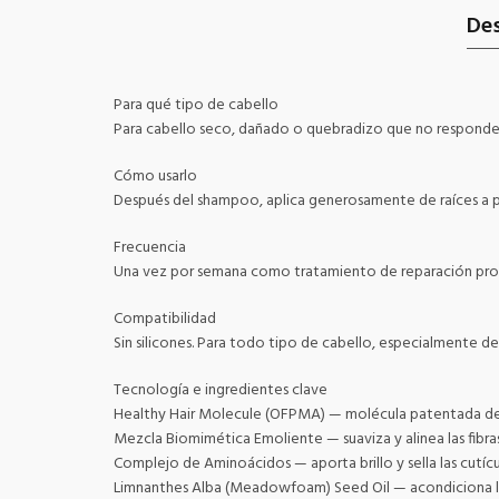
Des
Para qué tipo de cabello
Para cabello seco, dañado o quebradizo que no responde a
Cómo usarlo
Después del shampoo, aplica generosamente de raíces a p
Frecuencia
Una vez por semana como tratamiento de reparación profu
Compatibilidad
Sin silicones. Para todo tipo de cabello, especialmente 
Tecnología e ingredientes clave
Healthy Hair Molecule (OFPMA) — molécula patentada de Liv
Mezcla Biomimética Emoliente — suaviza y alinea las fibras
Complejo de Aminoácidos — aporta brillo y sella las cutícu
Limnanthes Alba (Meadowfoam) Seed Oil — acondiciona la 