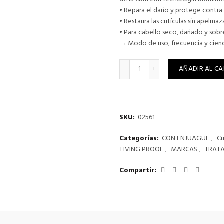
• Repara el daño y protege contra
• Restaura las cutículas sin apelmaza
• Para cabello seco, dañado y so
→ Modo de uso, frecuencia y cienc
LIVING PROOF RESTORE RE
AÑADIR AL CA
SKU:
02561
Categorías:
CON ENJUAGUE
,
Cu
LIVING PROOF
,
MARCAS
,
TRAT
Compartir