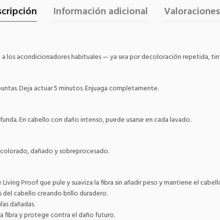
cripción
Información adicional
Valoraciones
 los acondicionadores habituales — ya sea por decoloración repetida, tint
untas. Deja actuar 5 minutos. Enjuaga completamente.
nda. En cabello con daño intenso, puede usarse en cada lavado.
decolorado, dañado y sobreprocesado.
ing Proof que pule y suaviza la fibra sin añadir peso y mantiene el cabell
 del cabello creando brillo duradero.
las dañadas.
fibra y protege contra el daño futuro.