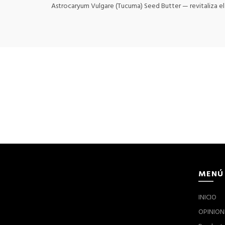
Astrocaryum Vulgare (Tucuma) Seed Butter — revitaliza el c
MENÚ
INICIO
OPINION