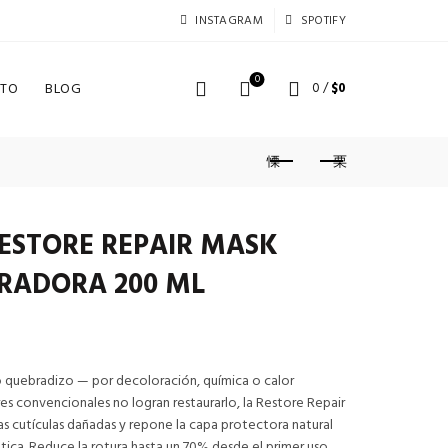
INSTAGRAM
SPOTIFY
0
TO
BLOG
0
/
$
0
RESTORE REPAIR MASK
RADORA 200 ML
o quebradizo — por decoloración, química o calor
s convencionales no logran restaurarlo, la Restore Repair
as cutículas dañadas y repone la capa protectora natural
tica. Reduce la rotura hasta un 70% desde el primer uso.