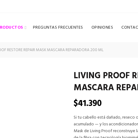
PRODUCTOS
PREGUNTAS FRECUENTES
OPINIONES
CONTAC
OOF RESTORE REPAIR MASK MASCARA REPARADORA 200 ML
LIVING PROOF 
MASCARA REPA
$
41.390
Si tu cabello está dañado, reseco 
acumulado — y los acondicionadore
Mask de Living Proof reconstruye l
de la fibra con tecnología biomimé