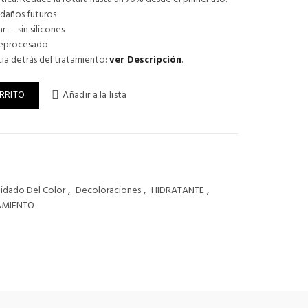
 daños futuros
r — sin silicones
breprocesado
ia detrás del tratamiento:
ver Descripción
.
PAIR MASK MASCARA REPARADORA 200 ML cantidad
RRITO
Añadir a la lista
idado Del Color
,
Decoloraciones
,
HIDRATANTE
,
AMIENTO