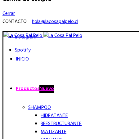
Cerrar
CONTACTO:
hola@lacosapalpelo.cl
Instagram
Spotify
INICIO
Productos
Nuevo
SHAMPOO
HIDRATANTE
REESTRUCTURANTE
MATIZANTE