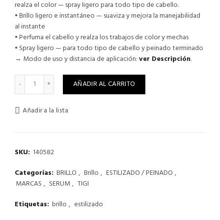
realza el color — spray ligero para todo tipo de cabello.
• Brillo ligero e instantáneo — suaviza y mejora la manejabilidad
al instante
• Perfuma el cabello y realza los trabajos de color y mechas
• Spray ligero — para todo tipo de cabello y peinado terminado
→ Modo de uso y distancia de aplicación:
ver Descripción
.
HEADRUSH SHINE TIGI BED HEAD 200 ML - BRILLO LIGERO canti
AÑADIR AL CARRITO
Añadir a la lista
SKU:
140582
Categorías:
BRILLO
,
Brillo
,
ESTILIZADO / PEINADO
,
MARCAS
,
SERUM
,
TIGI
Etiquetas:
brillo
,
estilizado