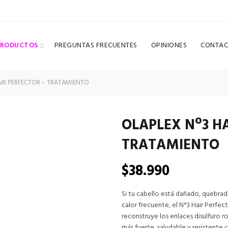
PRODUCTOS
PREGUNTAS FRECUENTES
OPINIONES
CONTAC
AIR PERFECTOR – TRATAMIENTO
OLAPLEX Nº3 HA
TRATAMIENTO
$
38.990
Si tu cabello está dañado, quebradi
calor frecuente, el N°3 Hair Perfe
reconstruye los enlaces disulfuro
más fuerte, saludable y resistente 