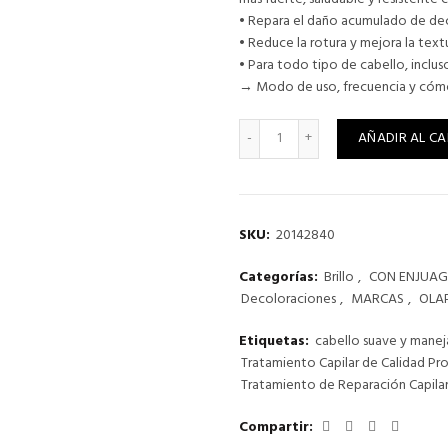
• Repara el daño acumulado de dec
• Reduce la rotura y mejora la text
• Para todo tipo de cabello, incl
→ Modo de uso, frecuencia y cómo 
OLAPLEX Nº3 HAIR PERFECT
AÑADIR AL CA
SKU:
20142840
Categorías:
Brillo
,
CON ENJUA
Decoloraciones
,
MARCAS
,
OLA
Etiquetas:
cabello suave y manej
Tratamiento Capilar de Calidad Pro
Tratamiento de Reparación Capila
Compartir