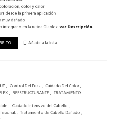
oloración, color y calor
ura desde la primera aplicación
uso muy dañado
integrarlo en la rutina Olaplex:
ver Descripción
.
OR - TRATAMIENTO cantidad
RRITO
Añadir a la lista
GUE
,
Control Del Frizz
,
Cuidado Del Color
,
PLEX
,
REESTRUCTURANTE
,
TRATAMIENTO
able
,
Cuidado Intensivo del Cabello
,
fesional.
,
Tratamiento de Cabello Dañado
,
r