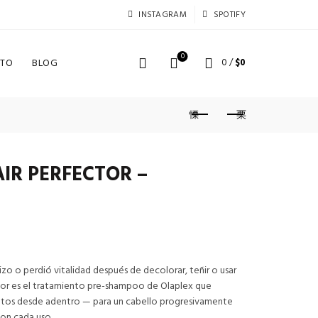
INSTAGRAM
SPOTIFY
0
TO
BLOG
0
/
$
0
IR PERFECTOR –
zo o perdió vitalidad después de decolorar, teñir o usar
ctor es el tratamiento pre-shampoo de Olaplex que
 rotos desde adentro — para un cabello progresivamente
con cada uso.