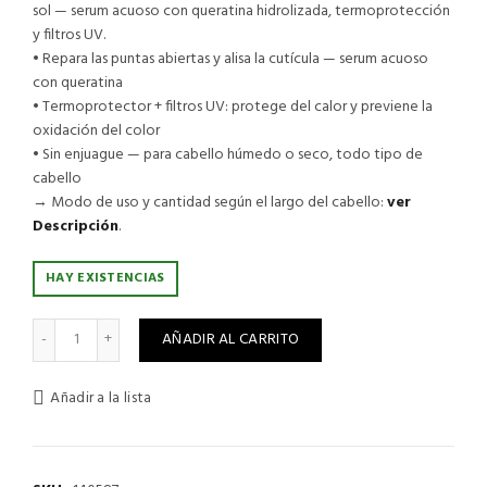
sol — serum acuoso con queratina hidrolizada, termoprotección
y filtros UV.
• Repara las puntas abiertas y alisa la cutícula — serum acuoso
con queratina
• Termoprotector + filtros UV: protege del calor y previene la
oxidación del color
• Sin enjuague — para cabello húmedo o seco, todo tipo de
cabello
→ Modo de uso y cantidad según el largo del cabello:
ver
Descripción
.
HAY EXISTENCIAS
EGO BOOST TIGI BED HEAD 237 ML - REPARADOR PUNTAS PART
AÑADIR AL CARRITO
Añadir a la lista