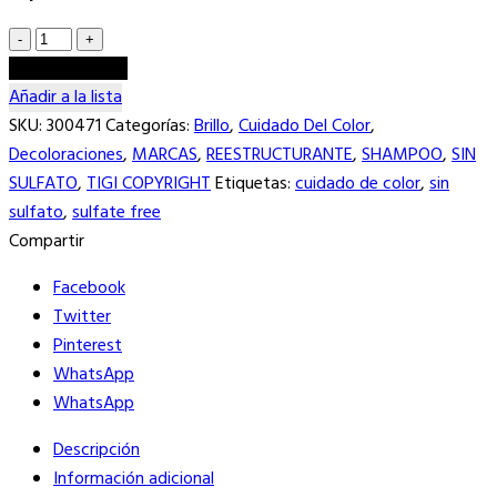
COLOUR
CARE
Añadir al carrito
SHAMPOO
Añadir a la lista
TIGI
SKU:
300471
Categorías:
Brillo
,
Cuidado Del Color
,
COPYRIGHT
Decoloraciones
,
MARCAS
,
REESTRUCTURANTE
,
SHAMPOO
,
SIN
300
SULFATO
,
TIGI COPYRIGHT
Etiquetas:
cuidado de color
,
sin
ML-
sulfato
,
sulfate free
SHAMPOO
Compartir
SIN
Facebook
SULFATO
Twitter
cantidad
Pinterest
WhatsApp
WhatsApp
Descripción
Información adicional