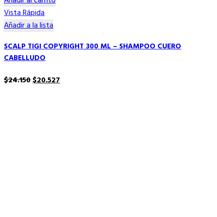
Añadir al carrito
Vista Rápida
Añadir a la lista
SCALP TIGI COPYRIGHT 300 ML – SHAMPOO CUERO
CABELLUDO
El
El
$
24.150
$
20.527
precio
precio
original
actual
era:
es:
$24.150.
$20.527.