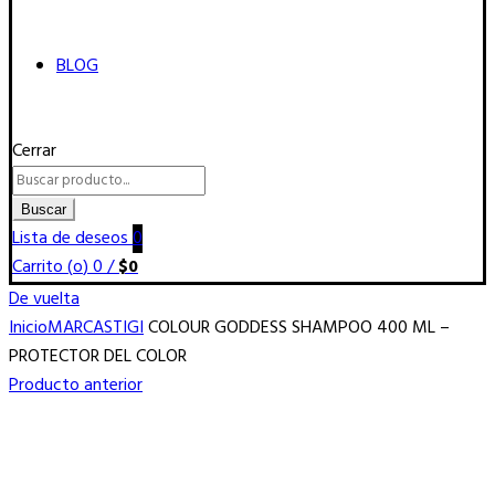
BLOG
Cerrar
Buscar
por:
Buscar
Lista de deseos
0
Carrito (
o
)
0
/
$
0
De vuelta
Inicio
MARCAS
TIGI
COLOUR GODDESS SHAMPOO 400 ML –
PROTECTOR DEL COLOR
Producto anterior