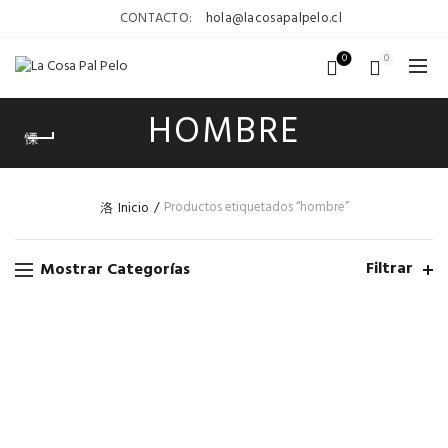
CONTACTO:
hola@lacosapalpelo.cl
0
0
HOMBRE
Productos etiquetados “hombre”
Inicio
Filtrar
Mostrar Categorías