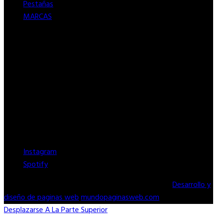
Pestañas
MARCAS
Métodos de pago
Síguenos
Instagram
Spotify
Copyright © 2026. Todos los derechos reservados.
Desarrollo y
diseño de paginas web
mundopaginasweb.com
Desplazarse A La Parte Superior