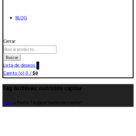
BLOG
Cerrar
Buscar
por:
Buscar
Lista de deseos
0
Carrito (
o
)
0
/
$
0
Tag Archives: nutrición capilar
Casa
»
Posts Tagged "nutrición capilar"