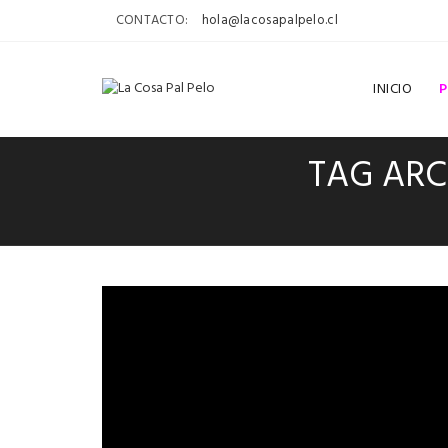
CONTACTO:
hola@lacosapalpelo.cl
INICIO
TAG ARC