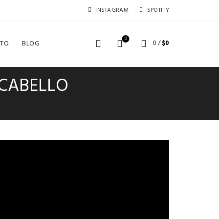
INSTAGRAM
SPOTIFY
0
TO
BLOG
0
/
$
0
 CABELLO