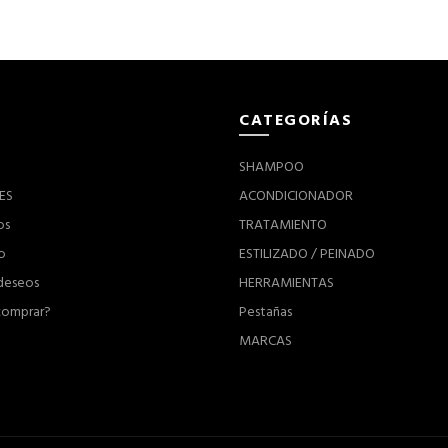
CATEGORÍAS
SHAMPOO
ES
ACONDICIONADOR
os
TRATAMIENTO
o
ESTILIZADO / PEINADO
 deseos
HERRAMIENTAS
omprar?
Pestañas
MARCAS