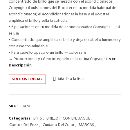
concentrado de brillo que se mezcla con el acondicionador
Copyright: 6 pulsaciones del Booster en tu medida habitual de
acondicionador, el acondicionador es la base y el Booster
amplifica el brillo y sella la cutícula.
• 6 pulsaciones en tu medida de acondicionador Copyright — así
se usa
• Concentrado que amplifica el brillo y deja el cabello luminoso y
con aspecto saludable
• Para cabello opaco o sin brillo — color safe
→ Proporciones y cómo integrarlo en la rutina Copyright:
ver
Descripción
.
Añadir a la lista
SIN EXISTENCIAS
SKU:
30478
Categorías:
Brillo
,
BRILLO
,
CON ENJUAGUE
,
Control Del Frizz
,
Cuidado Del Color
,
MARCAS
,