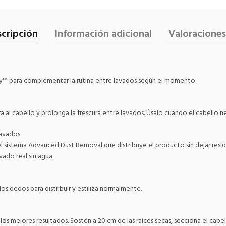
cripción
Información adicional
Valoraciones
ay™ para complementar la rutina entre lavados según el momento.
a al cabello y prolonga la frescura entre lavados. Úsalo cuando el cabello ne
lavados
n el sistema Advanced Dust Removal que distribuye el producto sin dejar resi
vado real sin agua.
los dedos para distribuir y estiliza normalmente.
 los mejores resultados. Sostén a 20 cm de las raíces secas, secciona el cab