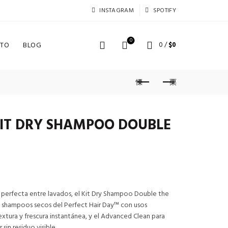
INSTAGRAM
SPOTIFY
0
TO
BLOG
0
/
$
0
KIT DRY SHAMPOO DOUBLE
io
ón perfecta entre lavados, el Kit Dry Shampoo Double the
os shampoos secos del Perfect Hair Day™ con usos
al
extura y frescura instantánea, y el Advanced Clean para
 sin residuo visible.