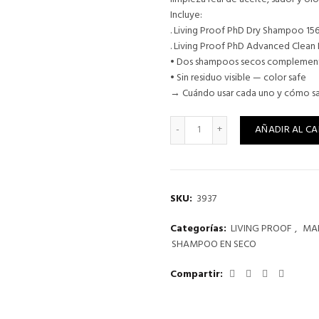
era:
es:
Incluye:
. Living Proof PhD Dry Shampoo 15
$65.580.
$52.
. Living Proof PhD Advanced Clea
• Dos shampoos secos complement
• Sin residuo visible — color safe
→ Cuándo usar cada uno y cómo sa
LIVING PROOF KIT DRY SHA
AÑADIR AL CA
SKU:
3937
Categorías:
LIVING PROOF
,
MA
SHAMPOO EN SECO
Compartir