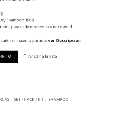
6g
464.
n Dry Shampoo 156g
arios para cada momento y necesidad
carles el máximo partido:
ver Descripción
.
MPOO DOUBLE THE CLEAN cantidad
RRITO
Añadir a la lista
RCAS
,
SET / PACK / KIT
,
SHAMPOO
,