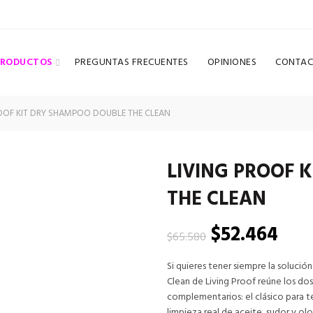
PRODUCTOS
PREGUNTAS FRECUENTES
OPINIONES
CONTAC
OOF KIT DRY SHAMPOO DOUBLE THE CLEAN
LIVING PROOF 
THE CLEAN
El
El
$
52.464
$
65.580
precio
prec
Si quieres tener siempre la soluci
Clean de Living Proof reúne los d
original
actu
complementarios: el clásico para t
limpieza real de aceite, sudor y olor