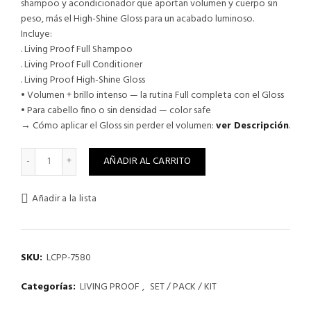
shampoo y acondicionador que aportan volumen y cuerpo sin
peso, más el High-Shine Gloss para un acabado luminoso.
Incluye:
. Living Proof Full Shampoo
. Living Proof Full Conditioner
. Living Proof High-Shine Gloss
• Volumen + brillo intenso — la rutina Full completa con el Gloss
• Para cabello fino o sin densidad — color safe
→ Cómo aplicar el Gloss sin perder el volumen:
ver Descripción
.
SET/ KIT / PACK FULL SHAMPOO, ACONDICIONADOR Y HIGH-SH
AÑADIR AL CARRITO
Añadir a la lista
SKU:
LCPP-7580
Categorías:
LIVING PROOF
,
SET / PACK / KIT