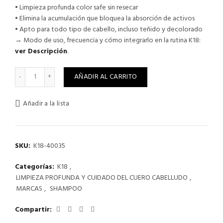
• Limpieza profunda color safe sin resecar
• Elimina la acumulación que bloquea la absorción de activos
• Apto para todo tipo de cabello, incluso teñido y decolorado
→ Modo de uso, frecuencia y cómo integrarlo en la rutina K18:
ver Descripción
.
K18 PEPTIDE PREP SHAMPOO DETOX 250 ML cantidad
AÑADIR AL CARRITO
Añadir a la lista
SKU:
K18-40035
Categorías:
K18
,
LIMPIEZA PROFUNDA Y CUIDADO DEL CUERO CABELLUDO
,
MARCAS
,
SHAMPOO
Compartir