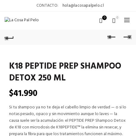
CONTACTO:
hola@lacosapalpelo.cl
0
0
K18 PEPTIDE PREP SHAMPOO
DETOX 250 ML
$
41.990
Si tu shampoo ya no te deja el cabello limpio de verdad — o si lo
notas pesado, opaco y sin movimiento aunque lo laves — la
causa suele ser la acumulación: el PEPTIDE PREP Shampoo Detox
de K18 con microdosis de K18PEPTIDE™ la elimina sin resecar, y
prepara la fibra para que los tratamientos funcionen al máximo.