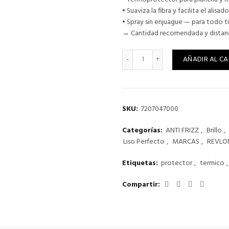
• Suaviza la fibra y facilita el ali
• Spray sin enjuague — para todo t
→ Cantidad recomendada y distanc
IRON GUARD STYLE MASTERS
AÑADIR AL CA
SKU:
7207047000
Categorías:
ANTI FRIZZ
,
Brillo
,
Liso Perfecto
,
MARCAS
,
REVLO
Etiquetas:
protector
,
termico
,
Compartir