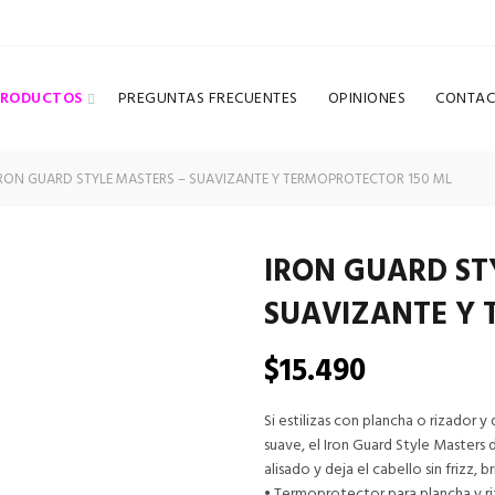
PRODUCTOS
PREGUNTAS FRECUENTES
OPINIONES
CONTAC
RON GUARD STYLE MASTERS – SUAVIZANTE Y TERMOPROTECTOR 150 ML
IRON GUARD ST
SUAVIZANTE Y 
$
15.490
Si estilizas con plancha o rizador 
suave, el Iron Guard Style Masters d
alisado y deja el cabello sin frizz, b
• Termoprotector para plancha y r