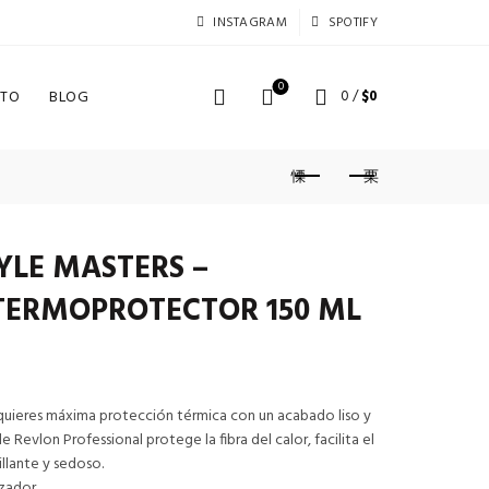
INSTAGRAM
SPOTIFY
0
TO
BLOG
0
/
$
0
YLE MASTERS –
TERMOPROTECTOR 150 ML
y quieres máxima protección térmica con un acabado liso y
e Revlon Professional protege la fibra del calor, facilita el
rillante y sedoso.
izador